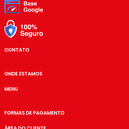
praticidade para
Dimensões: 9 x 9 x 10cm.
esse espaço. Também pode
ser utilizado com cápsulas de
Capacidade: 350ml.
cafés de outras
marcas compatíveis com a
Material: Vidro com Cinta em
cafeteira Nespresso, como:
Silicone.
Melitta, Lór, Pilão, Orfeu,
Delta, Santa Mônica, Mogiana,
etc.
CONTATO
Além do tradicional tratamento
superficial da Future - onde
são aplicadas até 4
ONDE ESTAMOS
camadas de metal - os
produtos são revestidos com
uma camada extra do protetivo
MENU
especial Rust Free, garantindo
cores vivas e brilhantes, além
de maior
resistência contra ferrugem.
FORMAS DE PAGAMENTO
Medidas:
Profundidade: 8,5 cm / Largura:
ÁREA DO CLIENTE
18,5 cm / Altura: