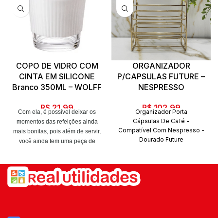
COPO DE VIDRO COM
ORGANIZADOR
CINTA EM SILICONE
P/CAPSULAS FUTURE –
Branco 350ML – WOLFF
NESPRESSO
R$
21,99
R$
102,99
Organizador Porta
Com ela, é possível deixar os
Cápsulas De Café -
momentos das refeições ainda
Compatível Com Nespresso -
mais bonitas, pois além de servir,
Dourado Future
você ainda tem uma peça de
O Organizador para Cápsulas
decoração para abrilhantar sua
de Café permite a separação
mesa, seja no café da manhã,
dos
almoço, lanche da tarde ou jantar.
sabores e possui capacidade
Ela é elegante, conta com um
para comportar 50 cápsulas
design lapidado e pode ser
Nespresso*. Ideal para
combinada com outras peças da
ficar no cantinho do café,
sua mesa posta.
levando organização e