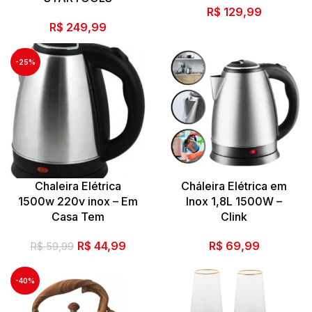
R$
129,99
R$
249,99
-25%
Chaleira Elétrica
Cháleira Elétrica em
1500w 220v inox – Em
Inox 1,8L 1500W –
Casa Tem
Clink
O
O
R$
44,99
R$
69,99
R$
59,99
preço
preço
original
atual
-40%
era:
é:
R$ 59,99.
R$ 44,99.