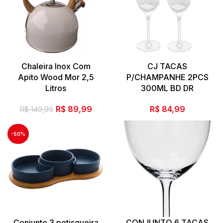
Chaleira Inox Com
CJ TACAS
Apito Wood Mor 2,5
P/CHAMPANHE 2PCS
Litros
300ML BD DR
O
O
R$
89,99
R$
84,99
R$
149,99
preço
preço
original
atual
-50%
era:
é:
R$ 149,99.
R$ 89,99.
Conjunto 3 petisqueira
CONJUNTO 6 TAÇAS