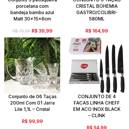
porcelana com
CRISTAL BOHEMIA
bandeja bambu azul
GASTRO/COLIBRI-
Matt 30x15x6cm
580ML
O
O
R$
39,99
R$
164,99
R$
79,99
preço
preço
original
atual
era:
é:
R$ 79,99.
R$ 39,99.
Conjunto de 06 Taças
CONJUNTO DE 4
200ml Com 01 Jarra
FACAS LINHA CHEFF
Lile 1,1L – Cristal
EM ACO INOX BLACK
– CLINK
R$
99,99
R$
54,99