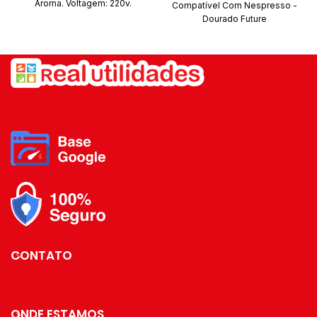
Aroma. Voltagem: 220v.
Compatível Com Nespresso -
Revestimento: Inox. Potência:
Dourado Future
200w.
O Organizador para Cápsulas
de Café permite a separação
dos
sabores e possui capacidade
para comportar 50 cápsulas
Nespresso*. Ideal para
ficar no cantinho do café,
levando organização e
praticidade para
esse espaço. Também pode
ser utilizado com cápsulas de
cafés de outras
marcas compatíveis com a
cafeteira Nespresso, como:
Melitta, Lór, Pilão, Orfeu,
Delta, Santa Mônica, Mogiana,
etc.
CONTATO
Além do tradicional tratamento
superficial da Future - onde
são aplicadas até 4
ONDE ESTAMOS
camadas de metal - os