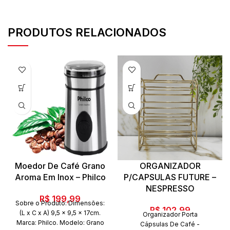
PRODUTOS RELACIONADOS
Moedor De Café Grano
ORGANIZADOR
Aroma Em Inox – Philco
P/CAPSULAS FUTURE –
NESPRESSO
R$
199,99
Sobre o Produto: Dimensões:
R$
102,99
(L x C x A) 9,5 x 9,5 x 17cm.
Organizador Porta
Marca: Philco. Modelo: Grano
Cápsulas De Café -