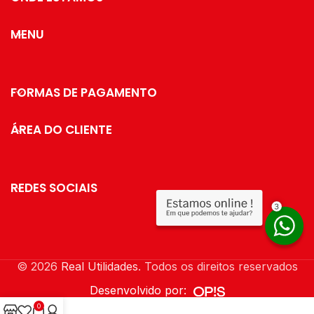
produtos são revestidos com
uma camada extra do protetivo
MENU
especial Rust Free, garantindo
cores vivas e brilhantes, além
de maior
resistência contra ferrugem.
FORMAS DE PAGAMENTO
Medidas:
Profundidade: 8,5 cm / Largura:
ÁREA DO CLIENTE
18,5 cm / Altura:
25 cm
Especificações:
Matéria-prima: Aço Carbono
REDES SOCIAIS
Cor: Dourado
Marca: Future
Modelo: ref. 1147DD
Capacidade: 50 Cápsulas
Nespresso
© 2026
Real Utilidades
. Todos os direitos reservados
Desenvolvido por:
0