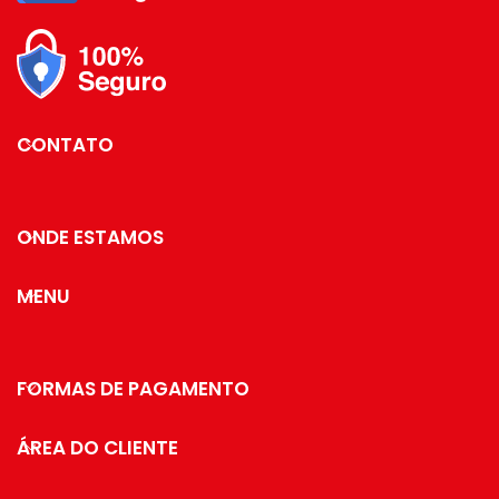
está imaginando qual
cafés de outras
marcas compatíveis com a
jogo de pratos e taças
cafeteira Nespresso, como:
vai usar para deixar
Melitta, Lór, Pilão, Orfeu,
tudo perfeito.
Delta, Santa Mônica, Mogiana,
Essa cor vai dar um
etc.
charme todo especial
CONTATO
para seu jantar.
Além do tradicional tratamento
superficial da Future - onde
são aplicadas até 4
camadas de metal - os
ONDE ESTAMOS
produtos são revestidos com
uma camada extra do protetivo
especial Rust Free, garantindo
MENU
cores vivas e brilhantes, além
de maior
resistência contra ferrugem.
Medidas:
FORMAS DE PAGAMENTO
Profundidade: 8,5 cm / Largura:
18,5 cm / Altura:
ÁREA DO CLIENTE
25 cm
Especificações: