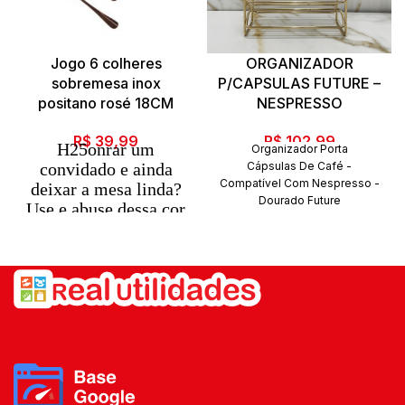
Jogo 6 colheres
ORGANIZADOR
sobremesa inox
P/CAPSULAS FUTURE –
positano rosé 18CM
NESPRESSO
R$
39,99
R$
102,99
H25onrar um
Organizador Porta
convidado e ainda
Cápsulas De Café -
Compatível Com Nespresso -
deixar a mesa linda?
Dourado Future
Use e abuse dessa cor
O Organizador para Cápsulas
de metal.
de Café permite a separação
Os metais mais nobres
dos
não só em colares,
sabores e possui capacidade
mas também
para comportar 50 cápsulas
Nespresso*. Ideal para
compondo a sua mesa
ficar no cantinho do café,
na hora de receber
levando organização e
seus convidados mais
praticidade para
importantes.
esse espaço. Também pode
é claro que você já
ser utilizado com cápsulas de