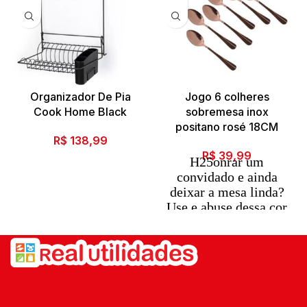
Organizador De Pia
Jogo 6 colheres
Cook Home Black
sobremesa inox
positano rosé 18CM
R$
138,99
R$
39,99
H25onrar um
convidado e ainda
deixar a mesa linda?
Use e abuse dessa cor
de metal.
Os metais mais nobres
não só em colares,
mas também
compondo a sua mesa
na hora de receber