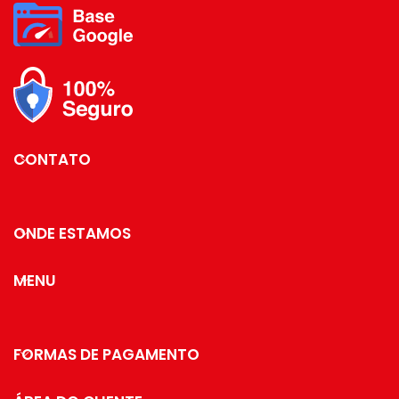
seus convidados mais
importantes.
é claro que você já
está imaginando qual
jogo de pratos e taças
vai usar para deixar
tudo perfeito.
Essa cor vai dar um
CONTATO
charme todo especial
para seu jantar.
ONDE ESTAMOS
MENU
FORMAS DE PAGAMENTO