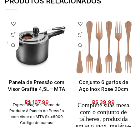
PRODUTOS RELACIONADOS
Panela de Pressão com
Conjunto 6 garfos de
Visor Grafite 4,5L – MTA
Aço Inox Rose 20cm
R$
167,99
R$
39,99
Complete suas mesa
Especificações: Nome do
Produto:
A Panela de Pressão
com o conjunto de
com Visor da MTA
Sku:6000
talheres, produzida
Código de barras:
em aço inox, matéria-
7897186660004 Marca: MTA
prima resistente e
Composição: Alumínio
durável.