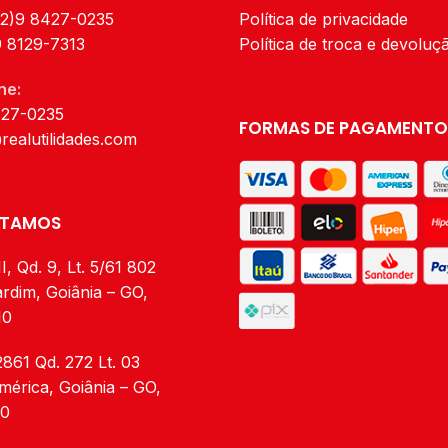
62)9 8427-0235
Política de privacidade
9 8129-7313
Política de troca e devoluç
ne:
427-0235
FORMAS DE PAGAMENTO
realutilidades.com
STAMOS
I, Qd. 9, Lt. 5/61 802
rdim, Goiânia – GO,
10
2861 Qd. 272 Lt. 03
mérica, Goiânia – GO,
20