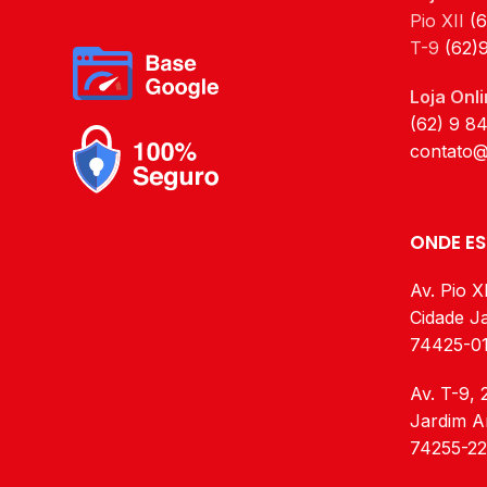
Pio XII
(
T-9
(62)
Loja Onli
(62) 9 8
contato@
ONDE E
Av. Pio XI
Cidade Ja
74425-0
Av. T-9, 
Jardim A
74255-2