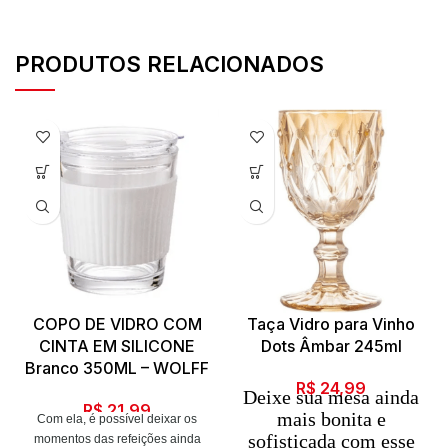
PRODUTOS RELACIONADOS
COPO DE VIDRO COM
Taça Vidro para Vinho
CINTA EM SILICONE
Dots Âmbar 245ml
Branco 350ML – WOLFF
R$
24,99
Deixe sua mesa ainda
R$
21,99
mais bonita e
Com ela, é possível deixar os
sofisticada com esse
momentos das refeições ainda