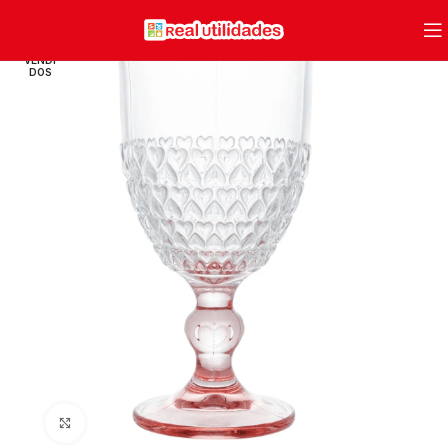
VENDI
DOS
Clique para ampliar