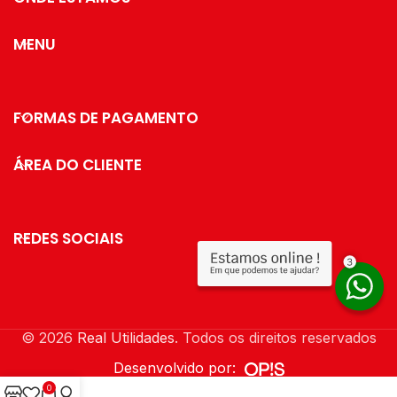
Lavar com detergente
neutro, esponja macia
MENU
e secar
imediatamente. Não
lavar em máquinas.
Para realçar o brilho,
FORMAS DE PAGAMENTO
utilize flanela branca
e álcool líquido
ÁREA DO CLIENTE
REDES SOCIAIS
© 2026
Real Utilidades
. Todos os direitos reservados
Desenvolvido por:
0