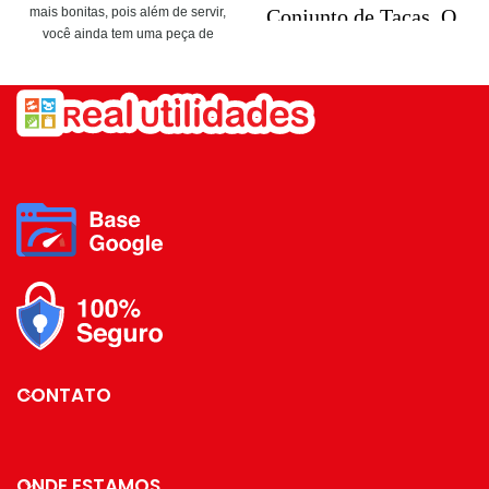
mais bonitas, pois além de servir,
Conjunto de Taças. O
você ainda tem uma peça de
sucesso de uma mesa
decoração para abrilhantar sua
bem posta é reunir
mesa, seja no café da manhã,
itens de qualidade e
almoço, lanche da tarde ou jantar.
sofisticação. A
Ela é elegante, conta com um
apresentação durante
design lapidado e pode ser
o servir faz toda a
combinada com outras peças da
diferença e pode
sua mesa posta.
tornar um simples
jantar em um
Dimensões: 9 x 9 x 10cm.
banquete majestoso.
Capacidade: 350ml.
As taças são
elaborados com
Material: Vidro com Cinta em
materiais nobres e
Silicone.
possuem design
sofisticado, com
CONTATO
acabamento
minucioso.
Instrução de cuidado:
ONDE ESTAMOS