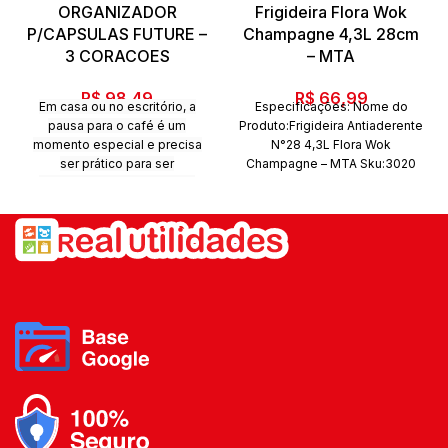
ORGANIZADOR
Frigideira Flora Wok
P/CAPSULAS FUTURE –
Champagne 4,3L 28cm
3 CORACOES
– MTA
R$
98,49
R$
66,99
Em casa ou no escritório, a
Especificações: Nome do
pausa para o café é um
Produto:Frigideira Antiaderente
momento especial e precisa
N°28 4,3L Flora Wok
ser prático para ser
Champagne – MTA Sku:3020
proveitoso.O Suporte para
Código de
Cápsulas de Café 3 Corações
barras:7897186630205 Marca:
permite a separação dos
MTA Composição: Alúminio
sabores e possui capacidade
com revestimento
para comportar 50 cápsulas
antiaderente, cabo em
Três Corações. Ideal para ficar
baquelite. Conteúdo da
no cantinho do café, levando
embalagem: 01 panela de
organização e praticidade para
alumínio Quantidade de peças:
esse espaço. Também pode
1 Peça
ser utilizado com cápsulas de
cafés de outras marcas
compatíveis com a cafeteira
Três Corações.Além do
tradicional tratamento