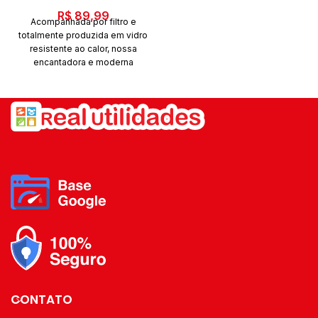
R$
89,99
Acompanhada por filtro e
totalmente produzida em vidro
resistente ao calor, nossa
encantadora e moderna
cafeteira em borossilicato,
combina com a decoração e
deixa o momento do café
ainda mais gostoso. WOLFF,
há mais de um século servindo
bons momento.
Complementos para Chá e
Café. Características Tipo:
Cafeteira Capacidade: 500 ml
Reservatório removível
Especificações Técnicas
Modelo: 28843 Material: Vidro
Borossilicato Cor: Incolor EAN:
7895730288438 Garantia: 3
Meses Contra Defeito De
Fabricação Dimensões e Peso
Dimensões do Produto com
CONTATO
Embalagem (AxLXP):