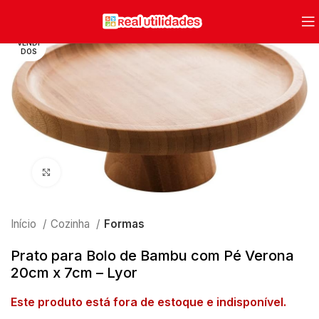
VENDI
DOS
Clique para ampliar
Início
Cozinha
Formas
Prato para Bolo de Bambu com Pé Verona
20cm x 7cm – Lyor
Este produto está fora de estoque e indisponível.