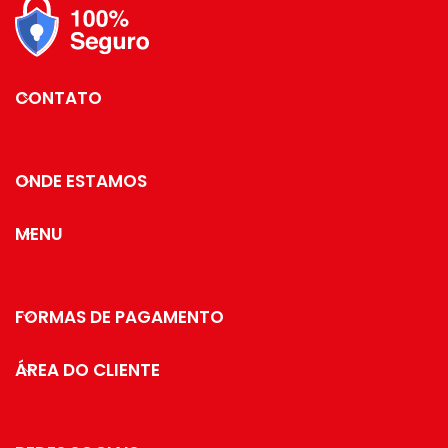
Material: Vidro com Cinta em
cafeteira Nespresso, como:
Silicone.
Melitta, Lór, Pilão, Orfeu,
Delta, Santa Mônica, Mogiana,
etc.
CONTATO
Além do tradicional tratamento
superficial da Future - onde
são aplicadas até 4
camadas de metal - os
ONDE ESTAMOS
produtos são revestidos com
uma camada extra do protetivo
especial Rust Free, garantindo
MENU
cores vivas e brilhantes, além
de maior
resistência contra ferrugem.
Medidas:
FORMAS DE PAGAMENTO
Profundidade: 8,5 cm / Largura:
18,5 cm / Altura:
ÁREA DO CLIENTE
25 cm
Especificações:
Matéria-prima: Aço Carbono
Cor: Dourado