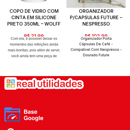
COPO DE VIDRO COM
ORGANIZADOR
CINTA EM SILICONE
P/CAPSULAS FUTURE –
PRETO 350ML – WOLFF
NESPRESSO
R$
21,99
R$
102,99
Organizador Porta
Com ela, é possível deixar os
Cápsulas De Café -
momentos das refeições ainda
Compatível Com Nespresso -
mais bonitas, pois além de servir,
Dourado Future
você ainda tem uma peça de
O Organizador para Cápsulas
decoração para abrilhantar sua
de Café permite a separação
mesa, seja no café da manhã,
dos
almoço, lanche da tarde ou jantar.
sabores e possui capacidade
Ela é elegante, conta com um
para comportar 50 cápsulas
design lapidado e pode ser
Nespresso*. Ideal para
combinada com outras peças da
ficar no cantinho do café,
sua mesa posta.
levando organização e
praticidade para
Dimensões: 9 x 9 x 10cm.
esse espaço. Também pode
ser utilizado com cápsulas de
Capacidade: 350ml.
cafés de outras
marcas compatíveis com a