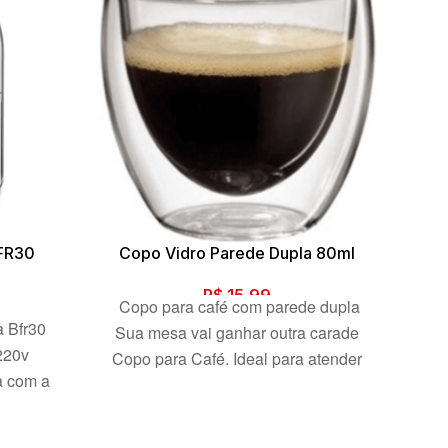
BFR30
Copo Vidro Parede Dupla 80ml
C
R$
15,99
Copo para café com parede dupla
a Bfr30
O 
Sua mesa vai ganhar outra carade
220v
bol
Copo para Café. Ideal para atender
a com a
aos mais sofisticados e modernos
pro
ia BFR30
apreciadores de café. O vidro
pa
ão 1000W
borossilicato de parede duplas