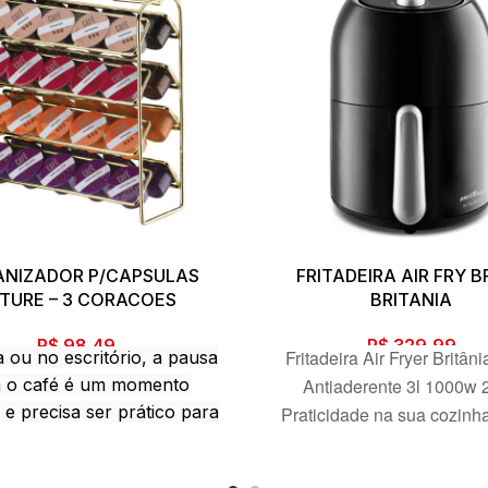
NIZADOR P/CAPSULAS
FRITADEIRA AIR FRY 
TURE – 3 CORACOES
BRITANIA
R$
98,49
R$
329,99
Fritadeira Air Fryer Britâni
 ou no escritório, a pausa
a o café é um momento
Antiaderente 3l 1000w 
 e precisa ser prático para
Praticidade na sua cozinh
roveitoso.O Suporte para
Fritadeira Air Fryer Britân
las de Café 3 Corações
Antiaderente 3L 1000W. S