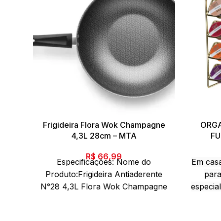
Frigideira Flora Wok Champagne
ORGA
4,3L 28cm – MTA
FU
R$
66,99
Especificações: Nome do
Em casa
Produto:Frigideira Antiaderente
par
N°28 4,3L Flora Wok Champagne
especial
– MTA Sku:3020 Código de
ser p
barras:7897186630205 Marca:
Cápsu