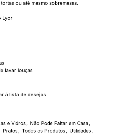
, tortas ou até mesmo sobremesas.
o Lyor
as
de lavar louças
r à lista de desejos
as e Vidros
,
Não Pode Faltar em Casa
,
,
Pratos
,
Todos os Produtos
,
Utilidades
,