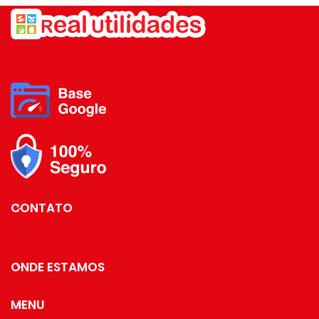
13,5x7cm -Composição:
decoração localizada Na Vila
Plástico -Código de Barras:
Gilda em Santo André sp.
9620231222074
Transparência e honestidade é a
base do nosso relacionamento
com nossos clientes, compre com
a segurança de ter uma loja física
de fácil acesso para a resolução
de qualquer problema.
CONTATO
ONDE ESTAMOS
MENU