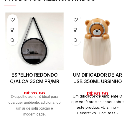
ESPELHO REDONDO
UMIDIFICADOR DE AR
C/ALCA 33CM PR/MR
USB 350ML URSINHO
R$
79,99
R$
59,99
O espelho adnet, é ideal para
Umidificador de Ambiente O
qualquer ambiente, adicionando
que você precisa saber sobre
este produto: -Ursinho -
um ar de sofisticação e
Decorativo -Cor: Rosa -
modernidade.
Recarregável -Alimentação por
Medidas: 33cm
Cabo USB (Incluso) -
Capacidade: 350ml -Medidas:
A EdCasa Decor é uma loja de