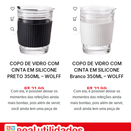
COPO DE VIDRO COM
COPO DE VIDRO COM
CINTA EM SILICONE
CINTA EM SILICONE
PRETO 350ML – WOLFF
Branco 350ML – WOLFF
R$
21,99
R$
21,99
Com ela, é possível deixar os
Com ela, é possível deixar os
momentos das refeições ainda
momentos das refeições ainda
mais bonitas, pois além de servir,
mais bonitas, pois além de servir,
você ainda tem uma peça de
você ainda tem uma peça de
decoração para abrilhantar sua
decoração para abrilhantar sua
mesa, seja no café da manhã,
mesa, seja no café da manhã,
almoço, lanche da tarde ou jantar.
almoço, lanche da tarde ou jantar.