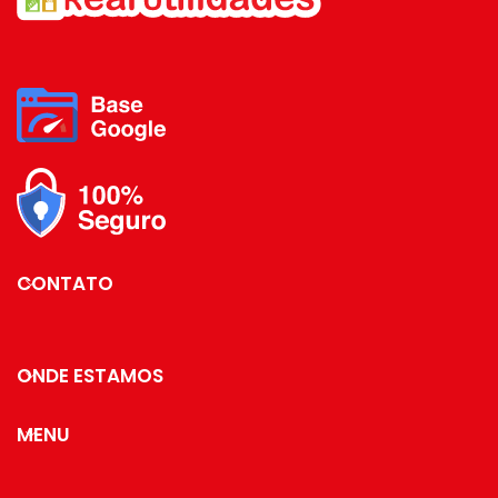
Ela é elegante, conta com um
Ela é elegante, conta com um
design lapidado e pode ser
design lapidado e pode ser
combinada com outras peças da
combinada com outras peças da
sua mesa posta.
sua mesa posta.
Dimensões: 9 x 9 x 10cm.
Dimensões: 9 x 9 x 10cm.
Capacidade: 350ml.
Capacidade: 350ml.
Material: Vidro com Cinta em
Material: Vidro com Cinta em
Silicone.
Silicone.
CONTATO
ONDE ESTAMOS
MENU