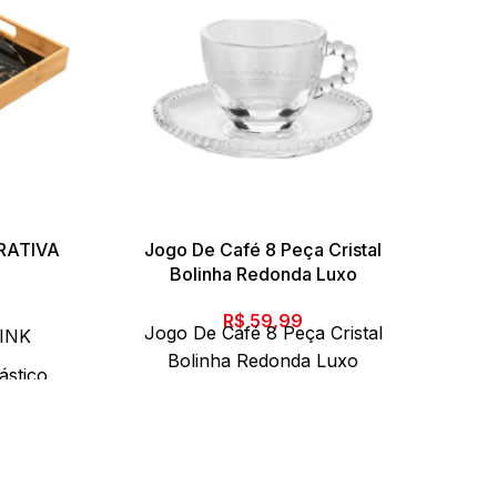
RATIVA
Jogo De Café 8 Peça Cristal
COZ
Bolinha Redonda Luxo
R$
59,99
Jogo De Café 8 Peça Cristal
ite
LINK
Bolinha Redonda Luxo
cm0
ástico
. Peso