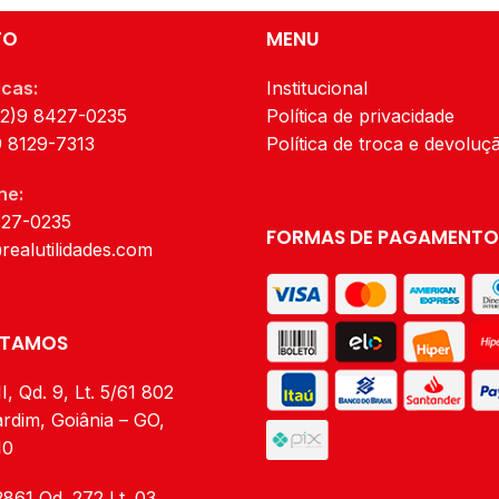
gavetas organizador
TO
MENU
icas:
Institucional
62)9 8427-0235
Política de privacidade
9 8129-7313
Política de troca e devoluç
ne:
427-0235
FORMAS DE PAGAMENTO
realutilidades.com
STAMOS
I, Qd. 9, Lt. 5/61 802
rdim, Goiânia – GO,
10
2861 Qd. 272 Lt. 03