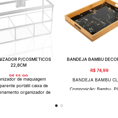
IZADOR P/COSMETICOS
BANDEJA BAMBU DECO
22,8CM
R$
74,99
R$
55,99
anizador de maquiagem
BANDEJA BAMBU C
parente portátil caixa de
Composição: Bambu, Pl
enamento organizador de
Medida Aprox. 35x25 cm
em de acrílico organizador
Aprox. 0,621 gr.
sméticos organizador de
enamento de maquiagem
Contém 1 Peça