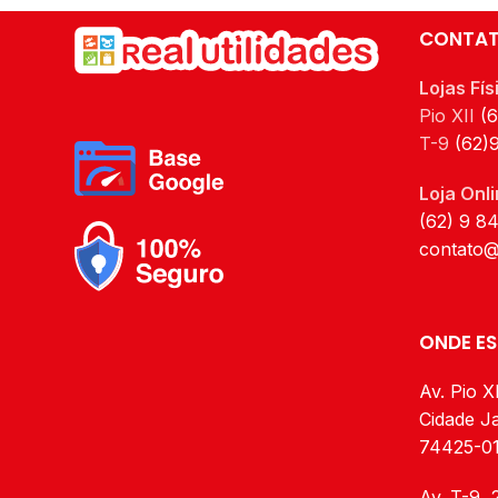
químicos.
CONTA
Elaborado manualmente, é a forma
mais pura transformada em copo de
Lojas Fís
parede dupla, sendo perfeita para
Pio XII
(
café ou bebidas quentes.
T-9
(62)
Bebidas quentes permanecem por
muito mais tempo aquecidas, devido
Loja Onli
á parede dupla é mais resistente à
(62) 9 8
quebra e alta resistência química.
contato@
Características
Capacidade: 350ml
ONDE E
Altura 11cm
Av. Pio XI
Largura boca 8cm
Cidade Ja
Largura c/ alça 13cm
74425-0
Peso 185 gramas
Av. T-9, 