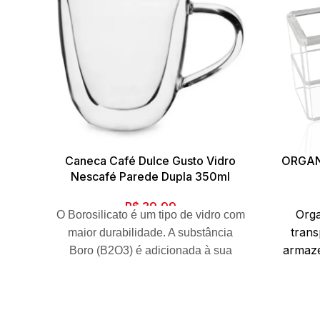
Caneca Café Dulce Gusto Vidro
ORGAN
Nescafé Parede Dupla 350ml
R$
39,99
Org
O Borosilicato é um tipo de vidro com
trans
maior durabilidade. A substância
armaz
Boro (B2O3) é adicionada à sua
maquiag
composição para deixá-lo mais
de co
resistente à temperaturas elevadas,
armaz
choques térmicos e elementos