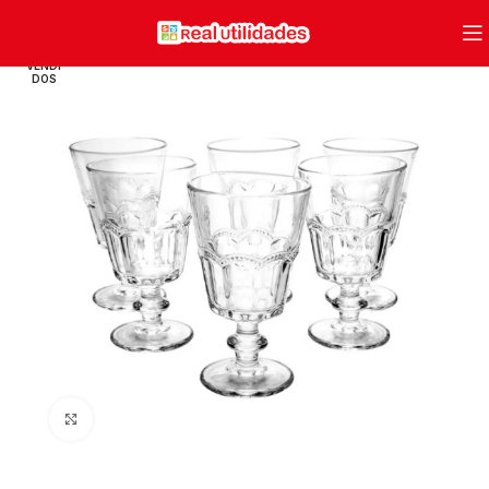
VENDI
DOS
Clique para ampliar