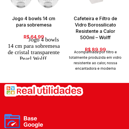
Jogo 4 bowls 14 cm
Cafeteira e Filtro de
para sobremesa
Vidro Borossilicato
Resistente a Calor
R$
64,99
500ml – Wolff
Jogo 4 bowls
14 cm para sobremesa
R$
89,99
de cristal transparente
Acompanhada por filtro e
Pearl Wolff
totalmente produzida em vidro
resistente ao calor, nossa
Para uma mesa
encantadora e moderna
posta elegante e
cafeteira em borossilicato,
requintada, este Jogo
combina com a decoração e
deixa o momento do café
de 4 Bowls para
ainda mais gostoso. WOLFF,
sobremesa da linha
há mais de um século servindo
Pearl feito de cristal
bons momento.
transparente é
Complementos para Chá e
essencial para receber
Café. Características Tipo:
os seus amigos e
Cafeteira Capacidade: 500 ml
Reservatório removível
familiares. Item
Especificações Técnicas