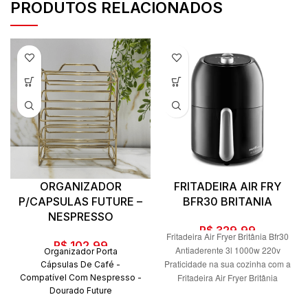
PRODUTOS RELACIONADOS
ORGANIZADOR
FRITADEIRA AIR FRY
P/CAPSULAS FUTURE –
BFR30 BRITANIA
NESPRESSO
R$
329,99
Fritadeira Air Fryer Britânia Bfr30
R$
102,99
Antiaderente 3l 1000w 220v
Organizador Porta
Praticidade na sua cozinha com a
Cápsulas De Café -
Fritadeira Air Fryer Britânia
Compatível Com Nespresso -
Dourado Future
BFR30 Antiaderente 3L 1000W.
O Organizador para Cápsulas
São 1000W de potência e