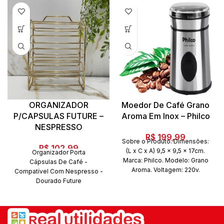
ORGANIZADOR
Moedor De Café Grano
P/CAPSULAS FUTURE –
Aroma Em Inox – Philco
NESPRESSO
R$
199,99
Sobre o Produto: Dimensões:
R$
102,99
(L x C x A) 9,5 x 9,5 x 17cm.
Organizador Porta
Marca: Philco. Modelo: Grano
Cápsulas De Café -
Aroma. Voltagem: 220v.
Compatível Com Nespresso -
Revestimento: Inox. Potência:
Dourado Future
200w.
O Organizador para Cápsulas
de Café permite a separação
dos
sabores e possui capacidade