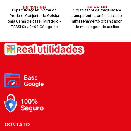
R$
129,99
R$
55,99
Especificações: Nome do
Organizador de maquiagem
Produto: Conjunto de Colcha
transparente portátil caixa de
para Cama de casal Miraggio -
armazenamento organizador
TESSI Sku:0404 Código de
de maquiagem de acrílico
barras: 7909782078340 Cor:
organizador de cosméticos
Verde Alfafa Marca: Tessi
organizador de
Conteúdo da embalagem: 1
armazenamento de
colcha 2,20x2,40m e 2 porta
maquiagem gavetas
travesseiros 50x70cm
organizador
Quantidade de peças: 3 peças
CONTATO