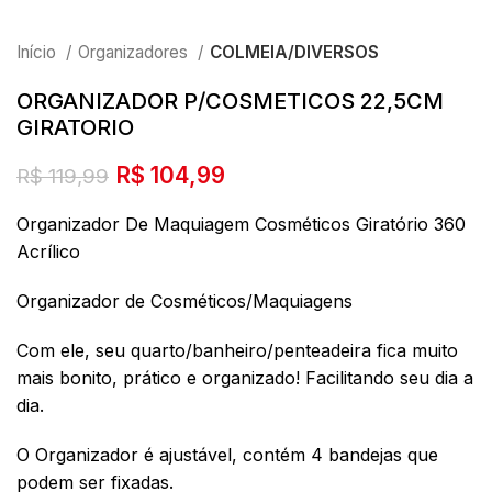
Início
Organizadores
COLMEIA/DIVERSOS
ORGANIZADOR P/COSMETICOS 22,5CM
GIRATORIO
O
O
R$
104,99
R$
119,99
preço
preço
Organizador De Maquiagem Cosméticos Giratório 360
original
atual
era:
é:
Acrílico
R$ 119,99.
R$ 104,99.
Organizador de Cosméticos/Maquiagens
Com ele, seu quarto/banheiro/penteadeira fica muito
mais bonito, prático e organizado! Facilitando seu dia a
dia.
O Organizador é ajustável, contém 4 bandejas que
podem ser fixadas.