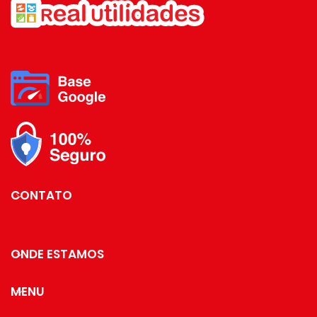
essa peça mais fina,
antiaderente, cabo em
baquelite. Conteúdo da
para levar a mesa e
embalagem: 01 panela de
deixar suas refeições
alumínio Quantidade de peças:
mais bonitas.
1 Peça
CONTATO
ONDE ESTAMOS
MENU