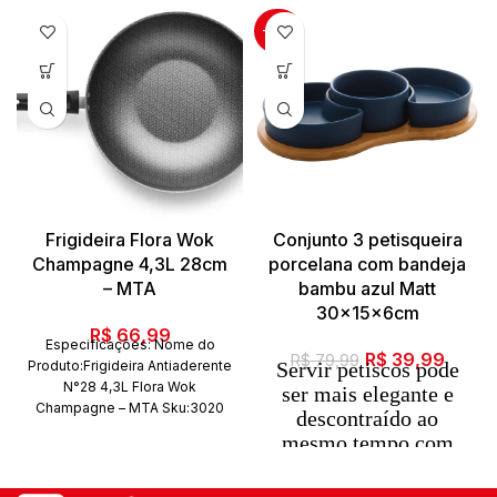
-50%
Frigideira Flora Wok
Conjunto 3 petisqueira
Champagne 4,3L 28cm
porcelana com bandeja
– MTA
bambu azul Matt
30x15x6cm
R$
66,99
Especificações: Nome do
O
O
R$
39,99
R$
79,99
Produto:Frigideira Antiaderente
Servir petiscos pode
preço
preço
N°28 4,3L Flora Wok
ser mais elegante e
original
atual
Champagne – MTA Sku:3020
descontraído ao
Código de
era:
é:
mesmo tempo com
barras:7897186630205 Marca:
R$ 79,99.
R$ 39
essa linda peça. A
MTA Composição: Alúminio
base de bambu deixa
com revestimento