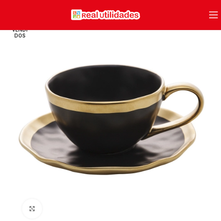
VENDI
DOS
Clique para ampliar