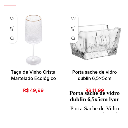
Taça de Vinho Cristal
Porta sache de vidro
Martelado Ecológico
dublin 6,5x5cm
R$
49,99
R$
11,99
Porta sache de vidro
dublin 6,5x5cm lyor
Porta Sache de Vidro
Faces Um ar cheio de
modernidade,
descontração,