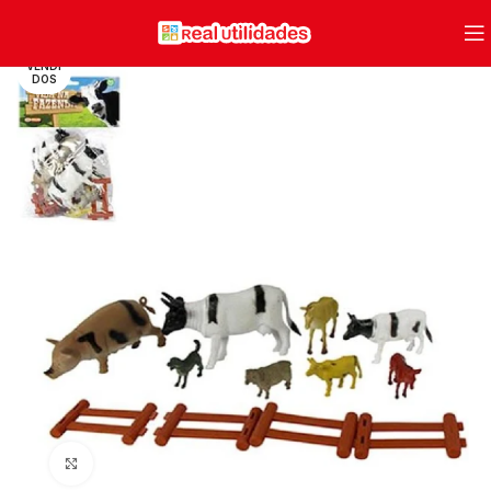
VENDI
DOS
Clique para ampliar