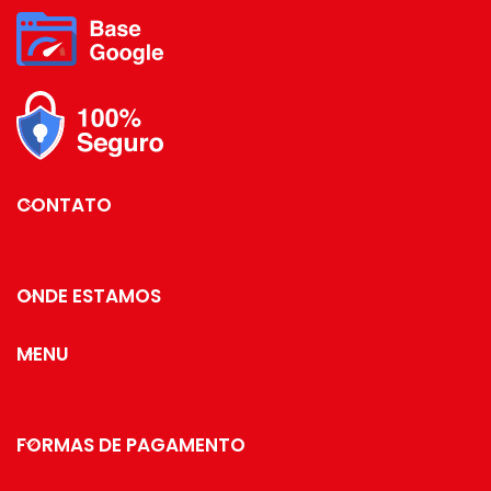
parede dupla evita o risco de
queimar os dedos ao manusear
os copos. Xícara para Café com
Vidro Duplo é ideal para quem
gosta de servir bem e oferecer o
melhor a seus convidados, sem
abrir mão do estilo e elegância!
especificações: -
CONTATO
ONDE ESTAMOS
MENU
FORMAS DE PAGAMENTO