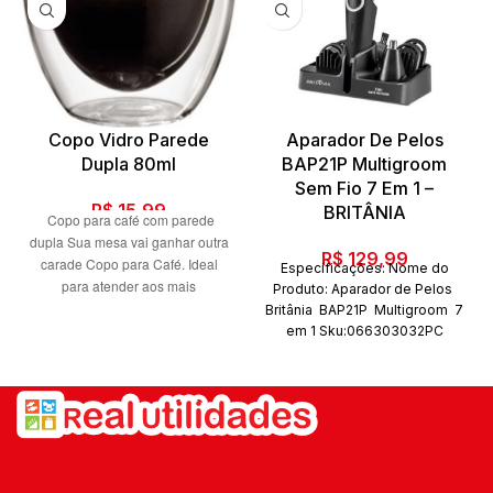
Copo Vidro Parede
Aparador De Pelos
Dupla 80ml
BAP21P Multigroom
Sem Fio 7 Em 1 –
R$
15,99
BRITÂNIA
Copo para café com parede
dupla Sua mesa vai ganhar outra
R$
129,99
carade Copo para Café. Ideal
Especificações: Nome do
para atender aos mais
Produto: Aparador de Pelos
sofisticados e modernos
Britânia BAP21P Multigroom 7
apreciadores de café. O vidro
em 1 Sku:066303032PC
borossilicato de parede duplas
Código de
mantem a temperatura da bebida
barras:7891356103087 Marca:
Britânia Quantidade de peças:
por mais tempo, seja ela quente
7 peças
ou fria. O uso deste vidro
assegura uma elevada
durabilidade e resistência a altas
temperaturas, enquanto sua