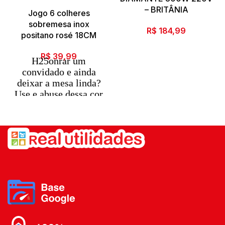
– BRITÂNIA
Jogo 6 colheres
sobremesa inox
R$
184,99
positano rosé 18CM
R$
39,99
H25onrar um
convidado e ainda
deixar a mesa linda?
Use e abuse dessa cor
de metal.
Os metais mais nobres
não só em colares,
mas também
compondo a sua mesa
na hora de receber
seus convidados mais
importantes.
é claro que você já
está imaginando qual
jogo de pratos e taças