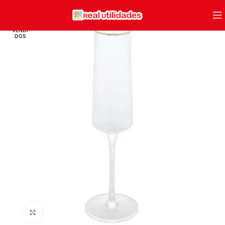
VENDI
DOS
Clique para ampliar