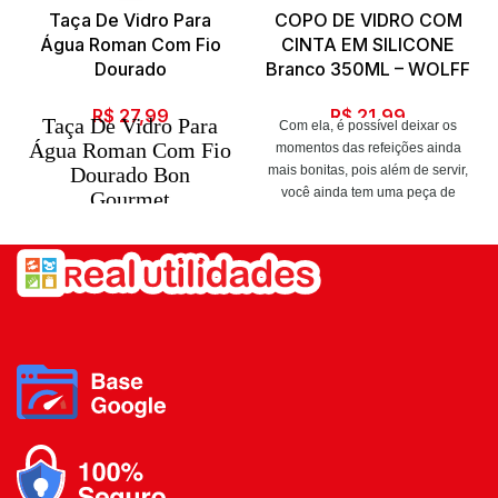
Taça De Vidro Para
COPO DE VIDRO COM
Água Roman Com Fio
CINTA EM SILICONE
Dourado
Branco 350ML – WOLFF
R$
27,99
R$
21,99
Taça De Vidro Para
Com ela, é possível deixar os
Água Roman Com Fio
momentos das refeições ainda
Dourado Bon
mais bonitas, pois além de servir,
você ainda tem uma peça de
Gourmet
decoração para abrilhantar sua
Deixe sua mesa ainda
mesa, seja no café da manhã,
mais bonita e
almoço, lanche da tarde ou jantar.
sofisticada com esse
Ela é elegante, conta com um
Conjunto de Taças. O
design lapidado e pode ser
combinada com outras peças da
sucesso de uma mesa
sua mesa posta.
bem posta é reunir
itens de qualidade e
Dimensões: 9 x 9 x 10cm.
sofisticação. A
apresentação durante
Capacidade: 350ml.
o servir faz toda a
diferença e pode
Material: Vidro com Cinta em