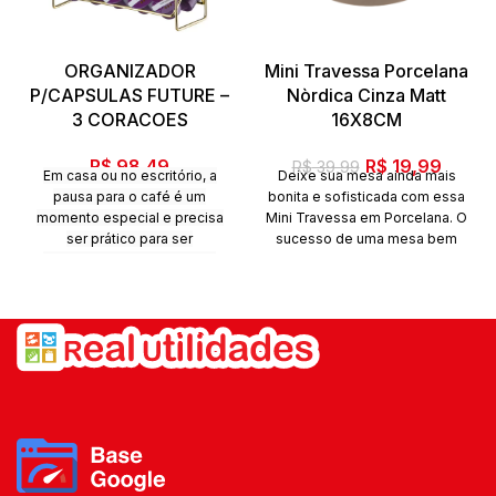
ORGANIZADOR
Mini Travessa Porcelana
P/CAPSULAS FUTURE –
Nòrdica Cinza Matt
3 CORACOES
16X8CM
O
O
R$
98,49
R$
19,99
R$
39,99
Em casa ou no escritório, a
Deixe sua mesa ainda mais
preço
preço
pausa para o café é um
bonita e sofisticada com essa
original
atual
momento especial e precisa
Mini Travessa em Porcelana. O
era:
é:
ser prático para ser
sucesso de uma mesa bem
proveitoso.O Suporte para
R$ 39,99.
R$ 19,
Cápsulas de Café 3 Corações
permite a separação dos
sabores e possui capacidade
para comportar 50 cápsulas
Três Corações. Ideal para ficar
no cantinho do café, levando
organização e praticidade para
esse espaço. Também pode
ser utilizado com cápsulas de
cafés de outras marcas
compatíveis com a cafeteira