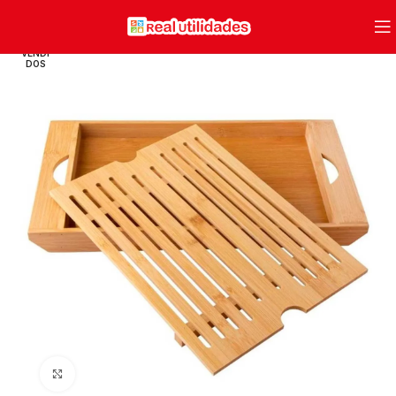
VENDI
DOS
Clique para ampliar