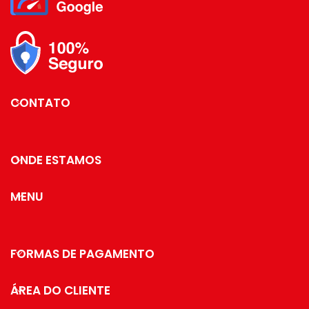
Reservatório removível
Especificações Técnicas
Modelo: 28843 Material: Vidro
Borossilicato Cor: Incolor EAN:
7895730288438 Garantia: 3
Meses Contra Defeito De
Fabricação Dimensões e Peso
Dimensões do Produto com
CONTATO
Embalagem (AxLXP):
225x100x140 mm Peso do
Produto com Embalagem: 0,39
kg Itens Inclusos 01 Cafeteira
ONDE ESTAMOS
MENU
FORMAS DE PAGAMENTO
ÁREA DO CLIENTE