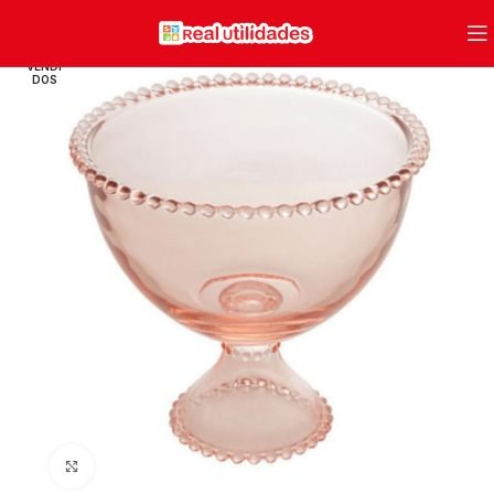
VENDI
DOS
Clique para ampliar