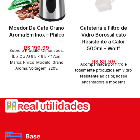
Moedor De Café Grano
Cafeteira e Filtro de
Aroma Em Inox – Philco
Vidro Borossilicato
Resistente a Calor
R$
199,99
500ml – Wolff
Sobre o Produto: Dimensões:
(L x C x A) 9,5 x 9,5 x 17cm.
R$
89,99
Marca: Philco. Modelo: Grano
Acompanhada por filtro e
Aroma. Voltagem: 220v.
totalmente produzida em vidro
Revestimento: Inox. Potência:
resistente ao calor, nossa
200w.
encantadora e moderna
cafeteira em borossilicato,
combina com a decoração e
deixa o momento do café
ainda mais gostoso. WOLFF,
há mais de um século servindo
bons momento.
Complementos para Chá e
Café. Características Tipo:
Cafeteira Capacidade: 500 ml