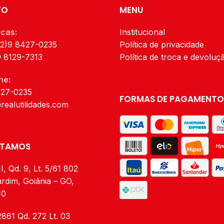
pimenta 9,5x12cm Quanti
TO
MENU
peças: 2 peças
icas:
Institucional
62)9 8427-0235
Política de privacidade
9 8129-7313
Política de troca e devoluç
ne:
427-0235
FORMAS DE PAGAMENTO
realutilidades.com
STAMOS
I, Qd. 9, Lt. 5/61 802
rdim, Goiânia – GO,
10
2861 Qd. 272 Lt. 03