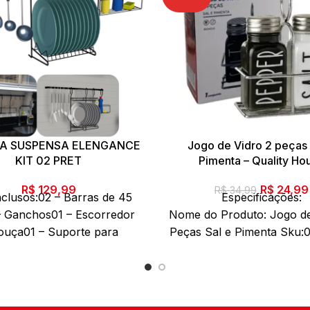
A SUSPENSA ELENGANCE
Jogo de Vidro 2 peças 
KIT 02 PRET
Pimenta – Quality Ho
O
R$
129,99
R$
24,99
R$
34,99
inclusos:02 – Barras de 45
Especificações:
preço
 Ganchos01 – Escorredor
Nome do Produto: Jogo de
original
louça01 – Suporte para
Peças Sal e Pimenta Sku
era:
etergente01 – Kit de
Código de barras: 78986
R$ 34,99
Marca: Quality Hou
Composição: vidro Cont
embalagem: 01 Jogo de vid