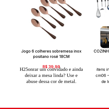
Jogo 6 colheres sobremesa inox
COZINH
positano rosé 18CM
R$
39,99
H25onrar um convidado e ainda
itens 
deixar a mesa linda? Use e
cm06 –
abuse dessa cor de metal.
de 
Os metais mais nobres não só
d
em colares, mas também
compondo a sua mesa na hora de
receber seus convidados mais