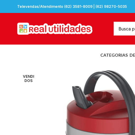
Televendas/Atendimento (62) 3581-8009 | (62) 98270-5035
CATEGORIAS
D
VENDI
DOS