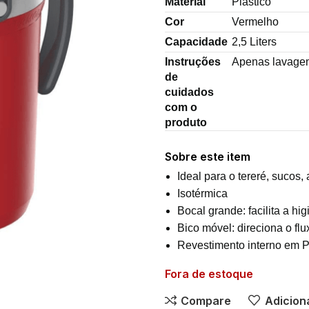
Material
Plástico
Cor
Vermelho
Capacidade
2,5 Liters
Instruções
Apenas lavage
de
cuidados
com o
produto
Sobre este item
Ideal para o tereré, sucos
Isotérmica
Bocal grande: facilita a hi
Bico móvel: direciona o flu
Revestimento interno em PU
Fora de estoque
Compare
Adiciona