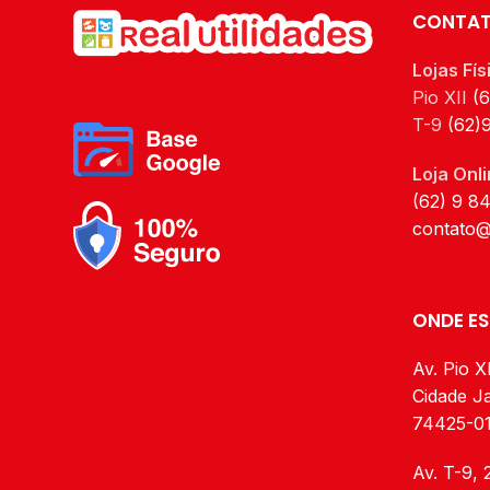
importantes.
CONTA
é claro que você já está
imaginando qual jogo de pratos
Lojas Fís
e taças vai usar para deixar tudo
Pio XII
(
perfeito.
T-9
(62)
Essa cor vai dar um charme todo
Loja Onli
especial para seu jantar.
(62) 9 8
contato@
ONDE E
Av. Pio XI
Cidade Ja
74425-0
Av. T-9, 