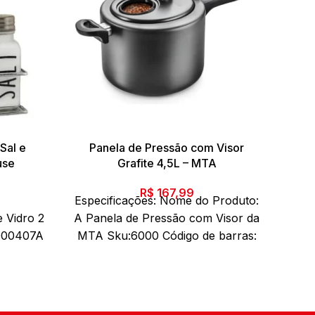
Sal e
Panela de Pressão com Visor
E
use
Grafite 4,5L – MTA
O
R$
167,99
Especificações: Nome do Produto:
preço
 Vidro 2
A Panela de Pressão com Visor da
atual
E
:000407A
MTA
Sku:6000 Código de barras:
é:
Es
90153211
7897186660004 Marca: MTA
.
R$ 24,99.
Pro
se
Composição: Alumínio Conteúdo
270 
eúdo da
da embalagem: 01 Panela de
x 2
ro sal e
Pressão Quantidade de peças: 1
peso