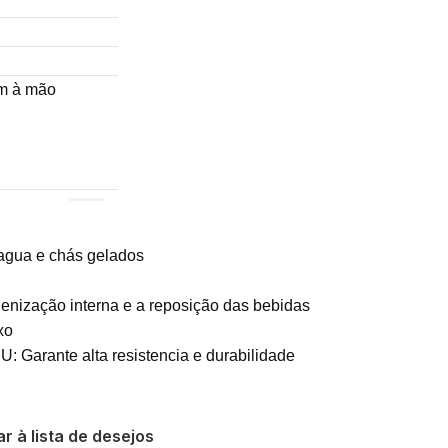
m à mão
, agua e chás gelados
gienização interna e a reposição das bebidas
xo
: Garante alta resistencia e durabilidade
r à lista de desejos