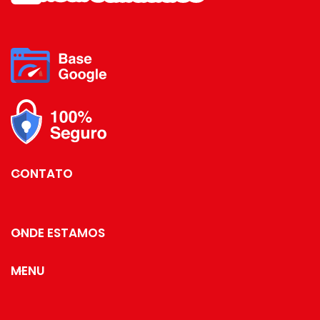
mas também
compondo a sua mesa
na hora de receber
seus convidados mais
importantes.
é claro que você já
está imaginando qual
jogo de pratos e taças
vai usar para deixar
tudo perfeito.
Essa cor vai dar um
CONTATO
charme todo especial
para seu jantar.
ONDE ESTAMOS
MENU