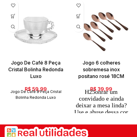
Jogo De Café 8 Peça
Jogo 6 colheres
Cristal Bolinha Redonda
sobremesa inox
Luxo
positano rosé 18CM
R$
59,99
R$
39,99
H25onrar um
Jogo De Café 8 Peça Cristal
Bolinha Redonda Luxo
convidado e ainda
deixar a mesa linda?
Use e abuse dessa cor
de metal.
Os metais mais nobres
não só em colares,