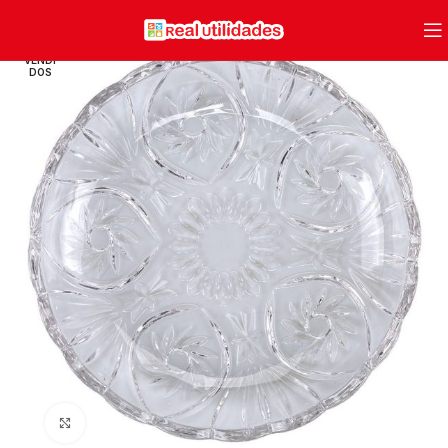
VENDI
DOS
Clique para ampliar