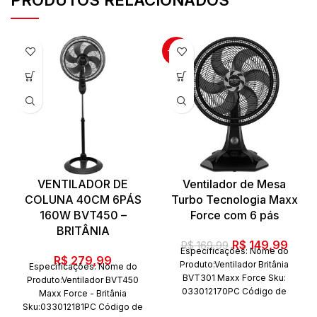
PRODUTOS RELACIONADOS
-12%
VENTILADOR DE
Ventilador de Mesa
COLUNA 40CM 6PÁS
Turbo Tecnologia Maxx
160W BVT450 –
Force com 6 pás
BRITÂNIA
O
O
R$
149,99
R$
169,99
Especificações: Nome do
preço
preç
R$
279,99
Produto:Ventilador Britânia
Especificações: Nome do
original
atual
BVT301 Maxx Force Sku:
Produto:Ventilador BVT450
era:
é:
033012170PC Código de
Maxx Force - Britânia
barras:7899963915369 Marca:
R$ 169,99.
R$ 14
Sku:033012181PC Código de