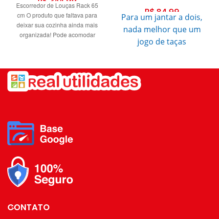
R$
344,99
Escorredor de Louças Rack 65
R$
84,99
cm O produto que faltava para
Para um jantar a dois,
deixar sua cozinha ainda mais
nada melhor que um
organizada! Pode acomodar
jogo de taças
vários utensílios, aproveitando o
sofisticado.
espaço acima da pia e
economizando assim espaço na
cozinha. Suas peças são de
Jogo com 2 taças com a
encaixe, podendo assim ser
borda dourada, feito
trocadas de lugar e facilitando a
em Cristal. Pode ser
higienização das mesmas.
usado com vários tipos
Escorredor alta durabilidade e
resistência. Fácil instalação.
de mesa posta e ainda
Dimensões e Peso: Altura: 52 cm.
trazer requinte e
Largura: 32 cm. Comprimento: 65
delicadeza á sua mesa!
cm. Peso: 4038 g. Os objetos que
Capacidade para 300ml.
ambientam as fotos não
acompanham o produto. Fotos
meramente ilustrativas.
Tonalidades podem variar.
CONTATO