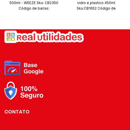
500ml - WEEZE Sku: CB2350
vidro e plastico 450ml
Código de barras:
Sku:CB1652 Código de
7908169019655 Marca: Weeze
barras:7908169010744 Marca:
Composição: Aço Inox
Clink Composição:vidro e
Conteúdo da embalagem: 01
plastico Conteúdo da
Garrafa
embalagem: 1 Garrafa
CONTATO