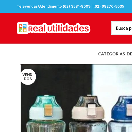
Televendas/Atendimento (62) 3581-8009 | (62) 98270-5035
CATEGORIAS
D
VENDI
DOS