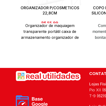
ORGANIZADOR P/COSMETICOS
COPO 
22,8CM
SILICO
R$
55,99
Organizador de maquiagem
Com 
transparente portátil caixa de
momento
armazenamento organizador de
bonita
maquiagem de acrílico organizador
ainda 
de cosméticos organizador de
para ab
armazenamento de maquiagem
café d
gavetas organizador
tarde ou
com um 
CONTA
combina
Lojas Fís
Pio XII
(
Di
T-9
(62)