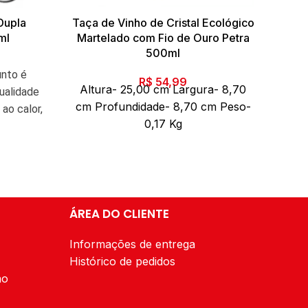
Dupla
Taça de Vinho de Cristal Ecológico
ml
Martelado com Fio de Ouro Petra
500ml
Esco
unto é
pro
R$
54,99
Altura- 25,00 cm Largura- 8,70
qualidade
co
cm Profundidade- 8,70 cm Peso-
ao calor,
Po
0,17 Kg
da
apro
esign
e e
rder sua
cozi
ra servir
pode
iros ou
e 
ou apenas
ÁREA DO CLIENTE
ezinho,
du
Informações de entrega
s
i
Histórico de pedidos
A
ão
Com