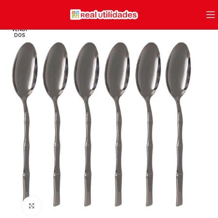
VENDI
DOS
Clique para ampliar