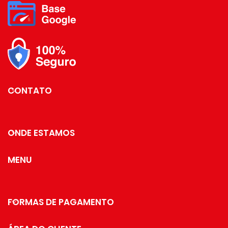
revestimento antiaderente que
para servir à mesa em
não deixa os alimento grudarem,
ambientes caseiros ou
facilitando a limpeza.com seletor
de temperatura que varia entre
formais, como em
80 e 200°C, é possível escolher a
reuniões, ou apenas para
temperatura ideal para cada tipo
compor a mesa do
de alimento. Além disso, a função
cafezinho, pode ir ao
timer de 60 minutos proporciona
comodidade ao selecionar o
microondas
CONTATO
tempo necessário do preparo de
cada receita. e, após o tempo
pré-definido, há um aviso sonoro
e a fritadeira desliga
ONDE ESTAMOS
automaticamente. E pensando
sempre em bem-estar e
segurança, a Fritadeira Air Fryer
MENU
Britânia conta também com base
antiderrapante, o que garante o
manuseio de forma prática e
segura, evitando que o aparelho
FORMAS DE PAGAMENTO
deslize sobre a bancada.
Fritadeira Air Fryer Britânia
BFR30. A praticidade que você