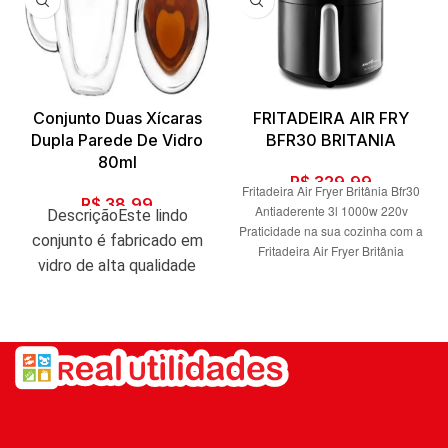
Conjunto Duas Xícaras
FRITADEIRA AIR FRY
Dupla Parede De Vidro
BFR30 BRITANIA
80ml
R$
329,99
Fritadeira Air Fryer Britânia Bfr30
R$
38,99
Antiaderente 3l 1000w 220v
DescriçãoEste lindo
Praticidade na sua cozinha com a
conjunto é fabricado em
Fritadeira Air Fryer Britânia
vidro de alta qualidade
BFR30 Antiaderente 3L 1000W.
com dupla parede
São 1000W de potência e
capacidade total de 3L para você
resistente ao calor,
preparar receitas do café da
excelente qualidade da
manhã ao jantar! Com ela, os
fabricante.Peças com
alimentos ficam crocantes por
design moderno e
fora e suculentos por dentro e
não grudam nada, afinal, a Air
arrojado sem perder sua
Fryer Britânia possui o incrível
elegância.Pode ser usado