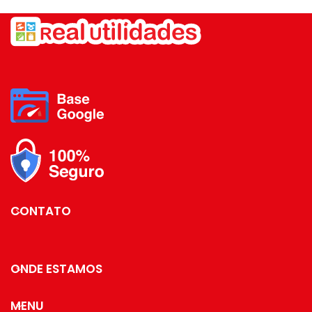
de metal.
mesa, seja no café da manhã,
Os metais mais nobres
almoço, lanche da tarde ou jantar.
não só em colares,
Ela é elegante, conta com um
mas também
design lapidado e pode ser
compondo a sua mesa
combinada com outras peças da
na hora de receber
sua mesa posta.
seus convidados mais
importantes.
Dimensões: 9 x 9 x 10cm.
é claro que você já
Capacidade: 350ml.
está imaginando qual
jogo de pratos e taças
Material: Vidro com Cinta em
vai usar para deixar
Silicone.
tudo perfeito.
Essa cor vai dar um
CONTATO
charme todo especial
para seu jantar.
ONDE ESTAMOS
MENU