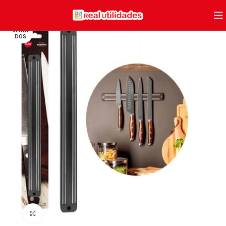
VENDI
DOS
Clique para ampliar