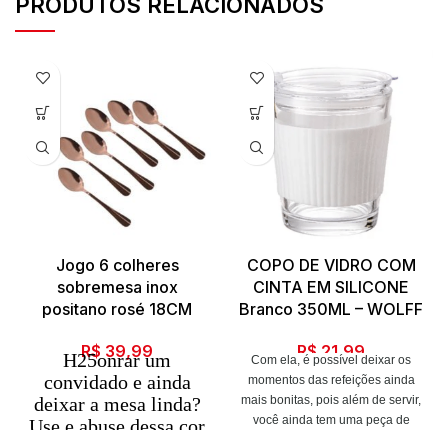
PRODUTOS RELACIONADOS
Jogo 6 colheres
COPO DE VIDRO COM
sobremesa inox
CINTA EM SILICONE
positano rosé 18CM
Branco 350ML – WOLFF
R$
39,99
R$
21,99
H25onrar um
Com ela, é possível deixar os
convidado e ainda
momentos das refeições ainda
deixar a mesa linda?
mais bonitas, pois além de servir,
você ainda tem uma peça de
Use e abuse dessa cor
decoração para abrilhantar sua