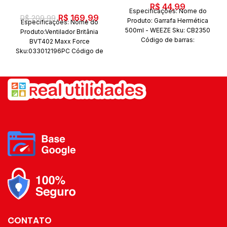
R$
44,99
Especificações: Nome do
O
O
R$
169,99
R$
209,99
Produto: Garrafa Hermética
Especificações: Nome do
preço
preço
500ml - WEEZE Sku: CB2350
Produto:Ventilador Britânia
original
atual
Código de barras:
BVT402 Maxx Force
era:
é:
7908169019655 Marca: Weeze
Sku:033012196PC Código de
Composição: Aço Inox
barras:7891356122187 Marca:
R$ 209,99.
R$ 169,99.
Conteúdo da embalagem: 01
Britânia Conteúdo da
Garrafa
embalagem: 01 Peça
CONTATO