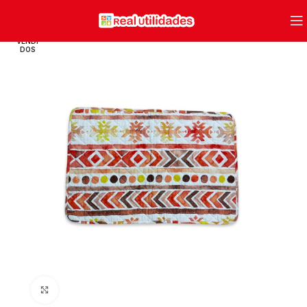
VENDI
DOS
Clique para ampliar