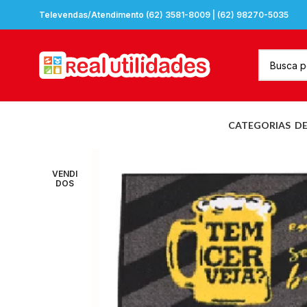
Televendas/Atendimento (62) 3581-8009 | (62) 98270-5035
CATEGORIAS
D
VENDI
DOS