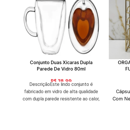
Conjunto Duas Xícaras Dupla
ORGA
Parede De Vidro 80ml
F
R$
38,99
DescriçãoEste lindo conjunto é
Cápsu
fabricado em vidro de alta qualidade
Com Ne
com dupla parede resistente ao calor,
O Orga
excelente qualidade da
Café 
fabricante.Peças com design
sabores
moderno e arrojado sem perder sua
co
elegância.Pode ser usado para servir