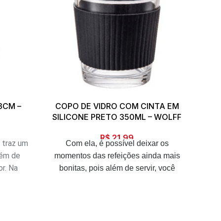
3CM –
COPO DE VIDRO COM CINTA EM
COZ
SILICONE PRETO 350ML – WOLFF
R$
21,99
ite
 traz um
Com ela, é possível deixar os
cm0
lém de
momentos das refeições ainda mais
or. Na
bonitas, pois além de servir, você
breza e
ainda tem uma peça de decoração
o usados
para abrilhantar sua mesa, seja no
eças de
café da manhã, almoço, lanche da
iente.
tarde ou jantar. Ela é elegante, conta