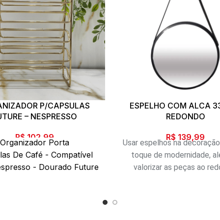
NIZADOR P/CAPSULAS
ESPELHO COM ALCA 3
UTURE – NESPRESSO
REDONDO
R$
102,99
R$
139,99
Organizador Porta
Usar espelhos na decoração
las De Café - Compatível
toque de modernidade, a
spresso - Dourado Future
valorizar as peças ao red
nizador para Cápsulas de
decoração, demonstram no
permite a separação dos
trazem profundidade. Quand
 e possui capacidade para
com molduras, tornam-se p
mportar 50 cápsulas
destaque em qualquer amb