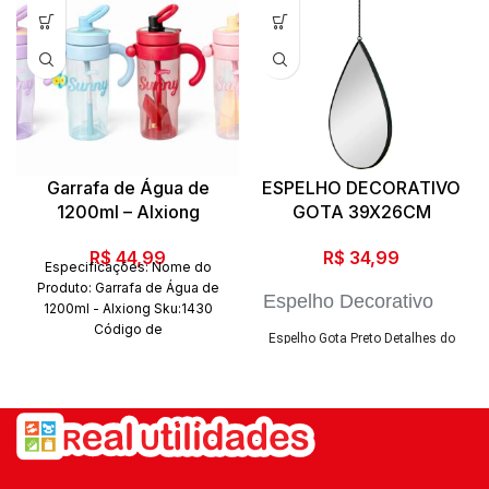
Garrafa de Água de
ESPELHO DECORATIVO
1200ml – Alxiong
GOTA 39X26CM
R$
44,99
R$
34,99
Especificações: Nome do
Produto: Garrafa de Água de
Espelho Decorativo
1200ml - Alxiong Sku:1430
Gota
Código de
Espelho Gota Preto Detalhes do
barras:7908153071249 Marca:
Produto: - Material: pp 84 g +
Y888 Importação Composição:
vidro 270 g - medidas: espelho:
P
lástico PC
Conteúdo da
39,0 X 26,0 x 2,0 cm (LxAxP)
embalagem: 1 Garrafa
Quantidade de peças: 1 Peça
corrente: 30 cm - peso: 375 g -
Embalagem com 1 peça ...