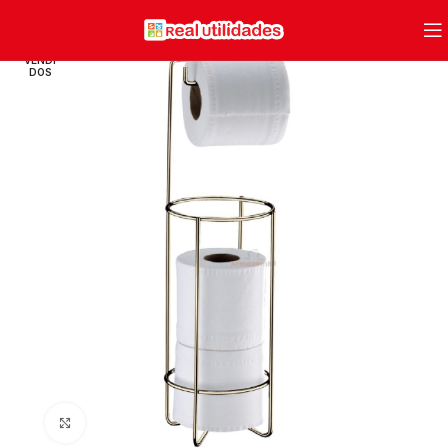
VENDI
DOS
Clique para ampliar