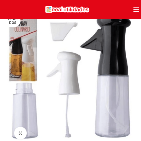
VENDI
DOS
Clique para ampliar