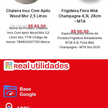
Chaleira Inox Com Apito
Frigideira Flora Wok
Wood Mor 2,5 Litros
Champagne 4,3L 28cm
– MTA
O
O
R$
89,99
R$
149,99
Nome do Produto: Chaleira
preço
preço
R$
66,99
Inox Com Apito Wood Mor 2,5
Especificações: Nome do
original
atual
Litros Sku: 7716 Código de
Produto:Frigideira Antiaderente
era:
é:
barras: 7896020677161 Marca:
N°28 4,3L Flora Wok
Mor Composição:
R$ 149,99.
Aço Inox e
R$ 89,99.
Champagne – MTA Sku:3020
cabo Ergonômico.
Conteúdo
Código de
da embalagem: 01 Chaleira
barras:7897186630205 Marca:
wood bege Quantidade de
MTA Composição: Alúminio
peças: 1 Peça
com revestimento
antiaderente, cabo em
baquelite. Conteúdo da
embalagem: 01 panela de
alumínio Quantidade de peças:
1 Peça