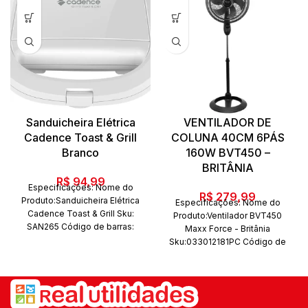
Sanduicheira Elétrica
VENTILADOR DE
Cadence Toast & Grill
COLUNA 40CM 6PÁS
Branco
160W BVT450 –
BRITÂNIA
R$
94,99
Especificações: Nome do
R$
279,99
Produto:Sanduicheira Elétrica
Especificações: Nome do
Cadence Toast & Grill Sku:
Produto:Ventilador BVT450
SAN265 Código de barras:
Maxx Force - Britânia
7898700211818 Marca:
Sku:033012181PC Código de
Cadence Conteúdo da
barras:7899963915604 Marca:
embalagem: 01 Sanduicheira
Britânia Conteúdo da
Elétrica Quantidade de peças:
embalagem: 01 Peça
01 peças