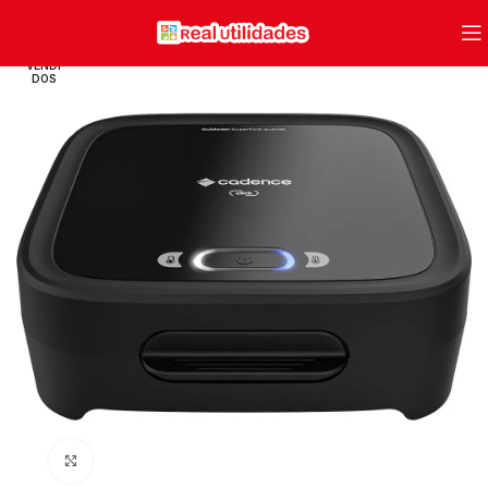
VENDI
DOS
Clique para ampliar