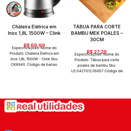
Cháleira Elétrica em
TÁBUA PARA CORTE
Inox 1,8L 1500W – Clink
BAMBU MEK POALES –
30CM
R$
69,99
Especificações: Nome do
R$
27,29
Produto: Cháleira Életrica em
Especificações: Nome do
Inox 1,8L 1500W - Clink Sku:
Produto: Tábua para corte
CK6940. Código de barras:
poales de bambu Sku:
7899850359399. Marca: Clink.
U2.0427012.05057 Código de
Composição: Inox. Conteúdo
barras: 7896176727666
da embalagem: 01 Cháleira
Marca: Mek Composição:
Életrica em Inox 1,8L 1500W -
Bambu Conteúdo da
Clink Quantidade de peças: 02
embalagem: 01 Tábua de
peças (chaleira e a base)
bambu Quantidade de peças: 1