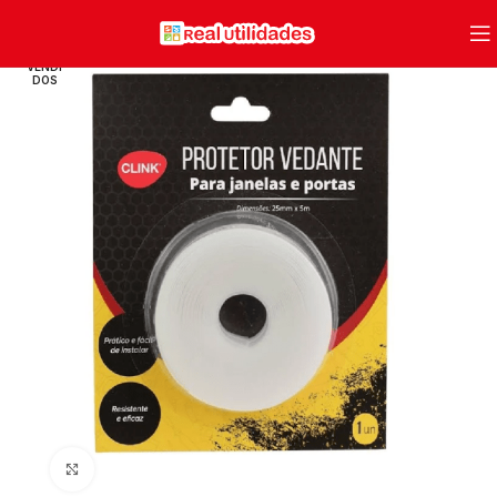
VENDI
DOS
Clique para ampliar