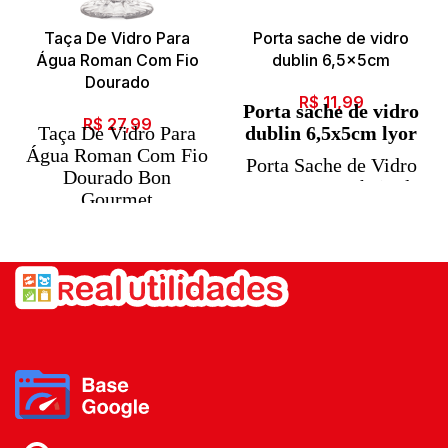
Taça De Vidro Para
Porta sache de vidro
Água Roman Com Fio
dublin 6,5x5cm
Dourado
R$
11,99
Porta sache de vidro
R$
27,99
Taça De Vidro Para
dublin 6,5x5cm lyor
Água Roman Com Fio
Porta Sache de Vidro
Dourado Bon
Faces Um ar cheio de
Gourmet
modernidade,
Deixe sua mesa ainda
descontração,
mais bonita e
elegância e bom gosto
sofisticada com esse
com esse porta sache
Conjunto de Taças. O
da LYOR.
sucesso de uma mesa
bem posta é reunir
itens de qualidade e
sofisticação. A
apresentação durante
o servir faz toda a