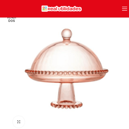
VENDI
DOS
Clique para ampliar