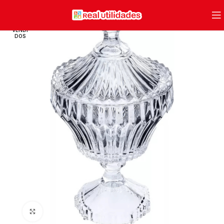
VENDI
DOS
Clique para ampliar