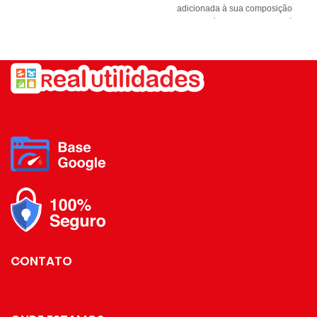
adicionada à sua composição
para deixá-lo mais resistente à
temperaturas elevadas, choques
térmicos e elementos químicos.
Elaborado manualmente, é a
forma mais pura transformada em
copo de parede dupla, sendo
perfeita para café ou bebidas
quentes.
Bebidas quentes permanecem
por muito mais tempo aquecidas,
devido á parede dupla é mais
resistente à quebra e alta
resistência química.
Características
Capacidade: 350ml
CONTATO
Altura 11cm
Largura boca 8cm
Largura c/ alça 13cm