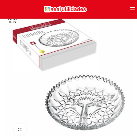
VENDI
DOS
Clique para ampliar