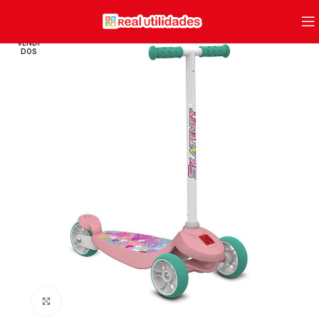
VENDI
DOS
Clique para ampliar