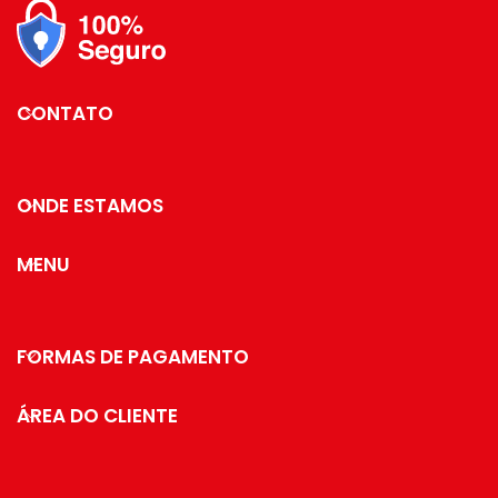
Muito fácil para montar e
desmontar.
Material: Vidro com Cinta em
Silicone.
Indicado para organizar suas
Maquiagens, joias,
CONTATO
cosméticos, cremes para rosto
e corpo, esmaltes, e muito
mais!
Poupe seu espaço e seu
ONDE ESTAMOS
tempo de sempre arrumar
tudo!!!!
MENU
- MEDIDAS: 33 CM DE ALTURA
E 22,5 CM DIÂMETRO
FORMAS DE PAGAMENTO
ÁREA DO CLIENTE