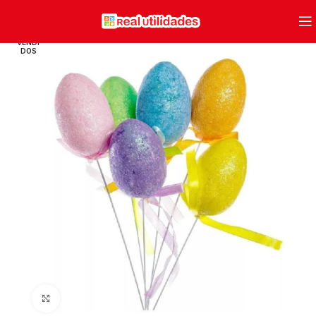
VENDI
DOS
Clique para ampliar