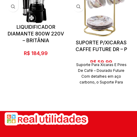
LIQUIDIFICADOR
DIAMANTE 800W 220V
– BRITÂNIA
SUPORTE P/XICARAS
CAFFE FUTURE DR – P
R$
184,99
R$
59,99
Suporte Para Xícaras E Pires
De Café – Dourado Future
Com detalhes em aço
carbono, o Suporte Para
Xícaras e
Pires De Café – Dourado
Future tem
beleza e modernidade,
deixando os seus
cafés e chás mais sofisticados
e mais organizados.
Além do tradicional tratamento