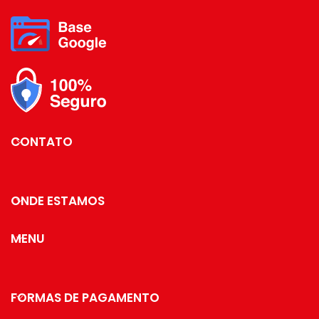
superficial da Future -
onde são aplicadas até 4
camadas de metal - os
produtos são revestidos com
uma
camada extra do protetivo
especial Rust Free, garantindo
cores vivas e
brilhantes, além de maior
resistência contra ferrugem.
CONTATO
Medidas:
Profundidade: 11,5 cm /
Largura: 14,5 cm / Altura: 20,5
cm
ONDE ESTAMOS
Especificações:
Matéria-prima: Aço Carbono
MENU
Cor: Dourado
Marca: Future
Modelo: ref. 1124DD
Capacidade: 6 xícaras / para
pires até 13cm de diâmetro
FORMAS DE PAGAMENTO
Dicas de Uso: