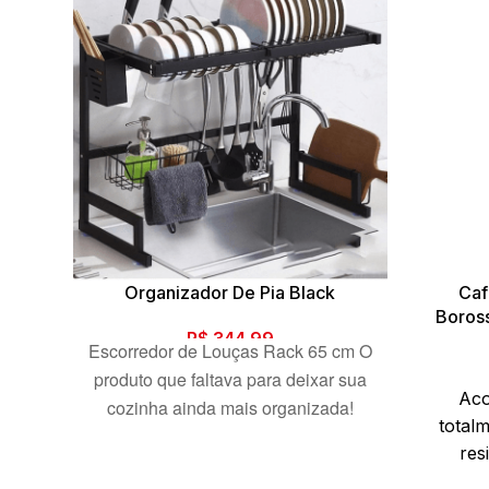
Organizador De Pia Black
Caf
Boross
R$
344,99
Escorredor de Louças Rack 65 cm O
produto que faltava para deixar sua
Aco
cozinha ainda mais organizada!
total
Pode acomodar vários utensílios,
res
aproveitando o espaço acima da pia
encant