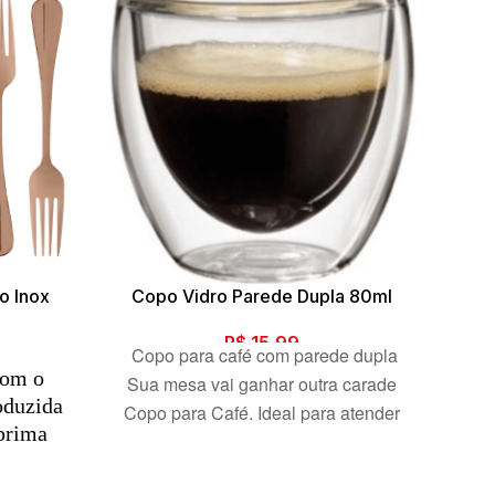
o Inox
Copo Vidro Parede Dupla 80ml
FRI
R$
15,99
Copo para café com parede dupla
com o
A v
Sua mesa vai ganhar outra carade
oduzida
sim
Copo para Café. Ideal para atender
prima
aos mais sofisticados e modernos
l.
f
apreciadores de café. O vidro
gr