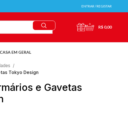
ENTRAR / REGISTAR
0
R$
0,00
CASA EM GERAL
idades
etas Tokyo Design
rmários e Gavetas
n