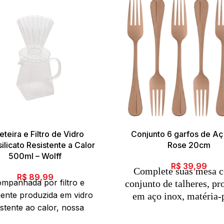
eteira e Filtro de Vidro
Conjunto 6 garfos de Aç
ilicato Resistente a Calor
Rose 20cm
500ml – Wolff
R$
39,99
Complete suas mesa 
R$
89,99
mpanhada por filtro e
conjunto de talheres, pr
mente produzida em vidro
em aço inox, matéria-
istente ao calor, nossa
resistente e duráve
adora e moderna cafeteira