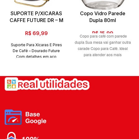
SUPORTE P/XICARAS
Copo Vidro Parede
CAFFE FUTURE DR – M
Dupla 80ml
R$
69,99
R$
15,99
Copo para café com parede
dupla Sua mesa vai ganhar outra
Suporte Para Xícaras E Pires
carade Copo para Café. Ideal
De Café – Dourado Future
para atender aos mais
Com detalhes em aço
sofisticados e modernos
carbono, o Suporte Para
apreciadores de café. O vidro
Xícaras e
borossilicato de parede duplas
Pires De Café – Dourado
mantem a temperatura da bebida
Future tem
por mais tempo, seja ela quente
beleza e modernidade,
ou fria. O uso deste vidro
deixando os seus
assegura uma elevada
cafés e chás mais sofisticados
e mais organizados.
durabilidade e resistência a altas
temperaturas, enquanto sua
Além do tradicional tratamento
parede dupla evita o risco de
superficial da Future -
queimar os dedos ao manusear
onde são aplicadas até 4
os copos. Xícara para Café com
camadas de metal - os
Vidro Duplo é ideal para quem