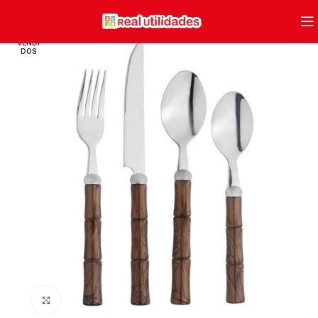
VENDI
DOS
Clique para ampliar