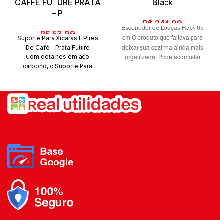
CAFFE FUTURE PRATA
Black
– P
R$
344,99
Escorredor de Louças Rack 65
R$
53,99
cm O produto que faltava para
Suporte Para Xícaras E Pires
deixar sua cozinha ainda mais
De Café – Prata Future
organizada! Pode acomodar
Com detalhes em aço
carbono, o Suporte Para
vários utensílios, aproveitando o
Xícaras e
espaço acima da pia e
Pires De Café – Dourado
economizando assim espaço na
Future tem
cozinha. Suas peças são de
beleza e modernidade,
encaixe, podendo assim ser
deixando os seus
trocadas de lugar e facilitando a
cafés e chás mais sofisticados
higienização das mesmas.
e mais organizados.
Escorredor alta durabilidade e
resistência. Fácil instalação.
Além do tradicional tratamento
Dimensões e Peso: Altura: 52 cm.
superficial da Future -
Largura: 32 cm. Comprimento: 65
onde são aplicadas até 4
cm. Peso: 4038 g. Os objetos que
camadas de metal - os
ambientam as fotos não
produtos são revestidos com
acompanham o produto. Fotos
uma
meramente ilustrativas.
camada extra do protetivo
Tonalidades podem variar.
especial Rust Free, garantindo