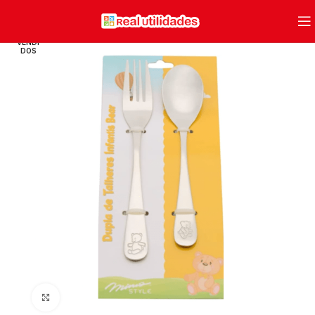
VENDI
DOS
Clique para ampliar