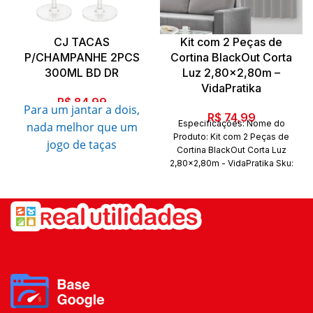
CJ TACAS
Kit com 2 Peças de
P/CHAMPANHE 2PCS
Cortina BlackOut Corta
300ML BD DR
Luz 2,80×2,80m –
VidaPratika
R$
84,99
Para um jantar a dois,
R$
74,99
Especificações: Nome do
nada melhor que um
Produto: Kit com 2 Peças de
jogo de taças
Cortina BlackOut Corta Luz
sofisticado.
2,80x2,80m - VidaPratika Sku:
1613. Código de barras:
7893013016136. Marca:
Jogo com 2 taças com a
VidaPratika. Conteúdo da
borda dourada, feito
embalagem: 01 Kit com 2
em Cristal. Pode ser
Peças de Cortina BlackOut
usado com vários tipos
Corta Luz 2,80x2,80m -
VidaPratika Quantidade de
de mesa posta e ainda
peças: 02
trazer requinte e
delicadeza á sua mesa!